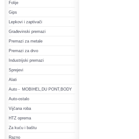
Folije
Gips
Lepkovi i zaptivači
Građevinski premazi
Premazi za metale
Premazi za drvo
Industrijski premazi
Sprejevi
Alati
Auto - MOBIHEL,DU PONT,BODY
Auto-ostalo
Vijčana roba
HTZ oprema
Za kuću i baštu
Razno