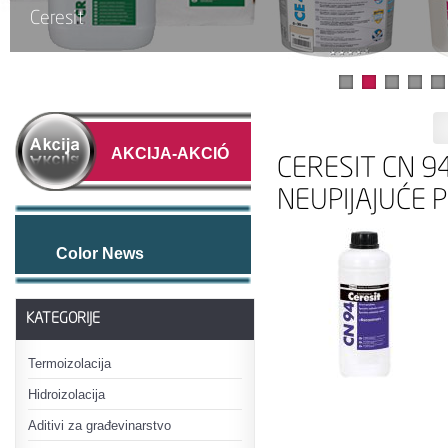
Ceresit
AKCIJA-AKCIÓ
CERESIT CN 9
NEUPIJAJUĆE 
Color News
KATEGORIJE
Termoizolacija
Hidroizolacija
Aditivi za građevinarstvo